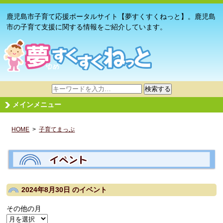
鹿児島市子育て応援ポータルサイト【夢すくすくねっと】。鹿児島
市の子育て支援に関する情報をご紹介しています。
サ
検索する
イ
メインメニュー
ト
内
HOME
>
子育てまっぷ
検
索
2024年8月30日
のイベント
その他の月