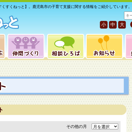
すくすくねっと】。鹿児島市の子育て支援に関する情報をご紹介しています。
サ
イ
小
中
大
ト
内
検
索
ト
その他の月