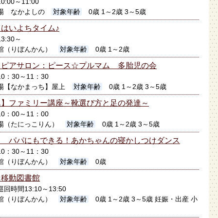
0:00～11:00
場 なかよしの
対象年齢
0歳 1～2歳 3～5歳
はいよちタイム♪
3:30～
館（りぼんかん）
対象年齢
0歳 1～2歳
】ピアサロン：ピース☆プルマム 多胎児の会
10：30～11：30
場【なかまっち】屋上
対象年齢
0歳 1～2歳 3～5歳
ん】ファミリー講座～靴選び方と足の発達～
10：00～11：00
場（たにっこりん）
対象年齢
0歳 1～2歳 3～5歳
】 パパにもできる！あかちゃんの寝かしつけダンス
10：30～11：30
館（りぼんかん）
対象年齢
0歳
】移動図書館
巡回時間13:10～13:50
館（りぼんかん）
対象年齢
0歳 1～2歳 3～5歳 妊娠・出産 小