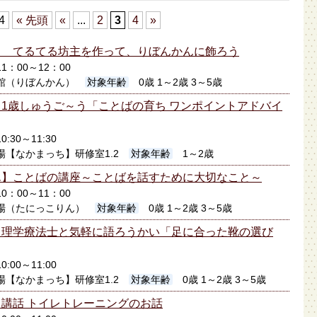
 4
« 先頭
«
...
2
3
4
»
】 てるてる坊主を作って、りぼんかんに飾ろう
11：00～12：00
館（りぼんかん）
対象年齢
0歳 1～2歳 3～5歳
1歳しゅうご～う「ことばの育ち ワンポイントアドバイ
0:30～11:30
場【なかまっち】研修室1.2
対象年齢
1～2歳
ん】ことばの講座～ことばを話すために大切なこと～
10：00～11：00
場（たにっこりん）
対象年齢
0歳 1～2歳 3～5歳
】理学療法士と気軽に語ろうかい「足に合った靴の選び
0:00～11:00
場【なかまっち】研修室1.2
対象年齢
0歳 1～2歳 3～5歳
講話 トイレトレーニングのお話