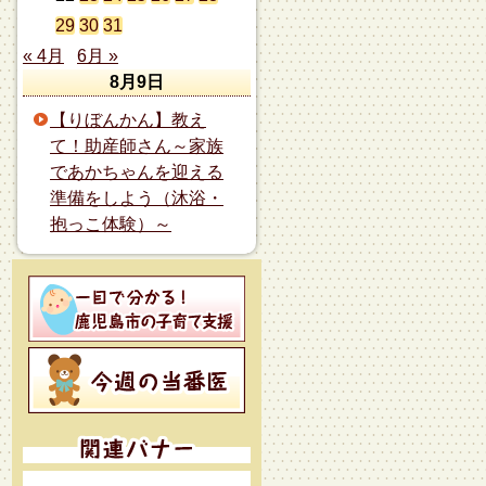
29
30
31
« 4月
6月 »
8月9日
【りぼんかん】教え
て！助産師さん～家族
であかちゃんを迎える
準備をしよう（沐浴・
抱っこ体験）～