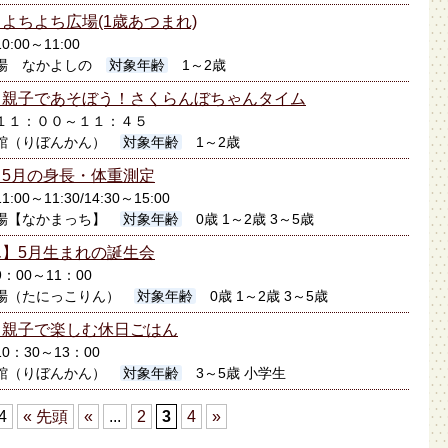
よちよち広場(1歳あつまれ)
0:00～11:00
場 なかよしの
対象年齢
1～2歳
】親子であそぼう！さくらんぼちゃんタイム
5日１１：００～１１：４５
館（りぼんかん）
対象年齢
1～2歳
5月の身長・体重測定
:00～11:30/14:30～15:00
場【なかまっち】
対象年齢
0歳 1～2歳 3～5歳
】5月生まれの誕生会
9：00～11：00
場（たにっこりん）
対象年齢
0歳 1～2歳 3～5歳
】親子で楽しむ休日ごはん
10：30～13：00
館（りぼんかん）
対象年齢
3～5歳 小学生
 4
« 先頭
«
...
2
3
4
»