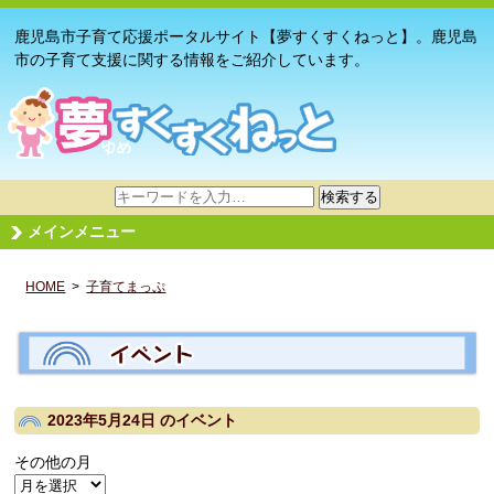
鹿児島市子育て応援ポータルサイト【夢すくすくねっと】。鹿児島
市の子育て支援に関する情報をご紹介しています。
サ
検索する
イ
メインメニュー
ト
内
HOME
>
子育てまっぷ
検
索
2023年5月24日
のイベント
その他の月