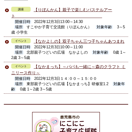
【りぼんかん】親子で楽しむパステルアー
講座
ト
開催日時
2022年12月3日13:00～14:30
場所
すこやか子育て交流館（りぼんかん）
対象年齢
3～5
歳 小学生
【なかよしの】双子ちゃん三つ子ちゃんあつまれ
イベント
開催日時
2022年12月3日10:00～11:00
場所
北部親子つどいの広場 なかよしの
対象年齢
0歳 1～
2歳 3～5歳
【なかまっち】～パパも一緒に～森のクラフト ミ
イベント
ニリース作り～
開催日時
2022年12月3日１４:００～１５:００
場所
東部親子つどいの広場【なかまっち】研修室1.2
対象年
齢
0歳 1～2歳 3～5歳