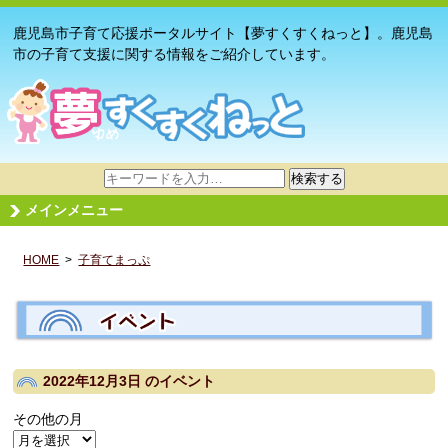
鹿児島市子育て応援ポータルサイト【夢すくすくねっと】。鹿児島
市の子育て支援に関する情報をご紹介しています。
サ
検索する
イ
メインメニュー
ト
内
HOME
>
子育てまっぷ
検
索
2022年12月3日
のイベント
その他の月