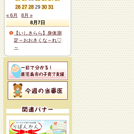
26
27
28
29
30
31
« 6月
8月 »
8月7日
【いしきらら】身体測
定～おおきくな～れ♡
～