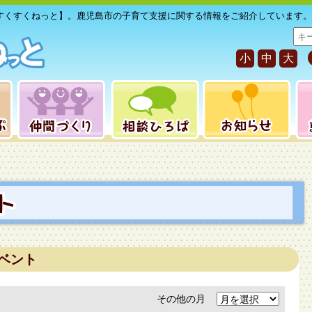
すくすくねっと】。鹿児島市の子育て支援に関する情報をご紹介しています。
サ
イ
小
中
大
ト
内
検
索
ベント
その他の月