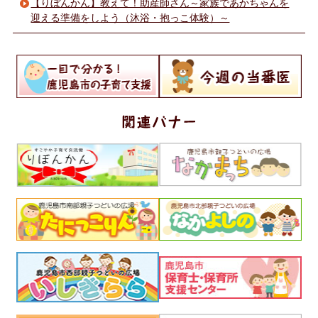
【りぼんかん】教えて！助産師さん～家族であかちゃんを
迎える準備をしよう（沐浴・抱っこ体験）～