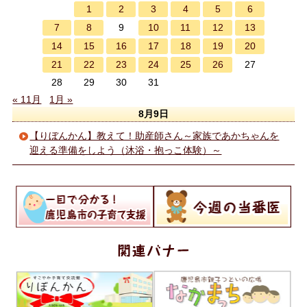
1
2
3
4
5
6
7
8
10
11
12
13
9
14
15
16
17
18
19
20
21
22
23
24
25
26
27
28
29
30
31
« 11月
1月 »
8月9日
【りぼんかん】教えて！助産師さん～家族であかちゃんを
迎える準備をしよう（沐浴・抱っこ体験）～