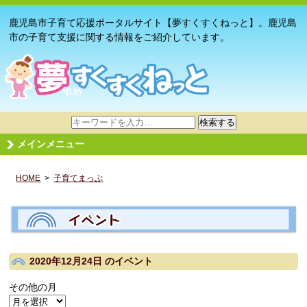
鹿児島市子育て応援ポータルサイト【夢すくすくねっと】。鹿児島
市の子育て支援に関する情報をご紹介しています。
サ
検索する
イ
メインメニュー
ト
内
HOME
>
子育てまっぷ
検
索
2020年12月24日
のイベント
その他の月