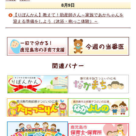
8月9日
【りぼんかん】教えて！助産師さん～家族であかちゃんを
迎える準備をしよう（沐浴・抱っこ体験）～