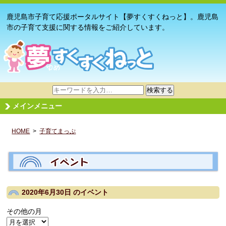
鹿児島市子育て応援ポータルサイト【夢すくすくねっと】。鹿児島
市の子育て支援に関する情報をご紹介しています。
サ
検索する
イ
メインメニュー
ト
内
HOME
>
子育てまっぷ
検
索
2020年6月30日
のイベント
その他の月