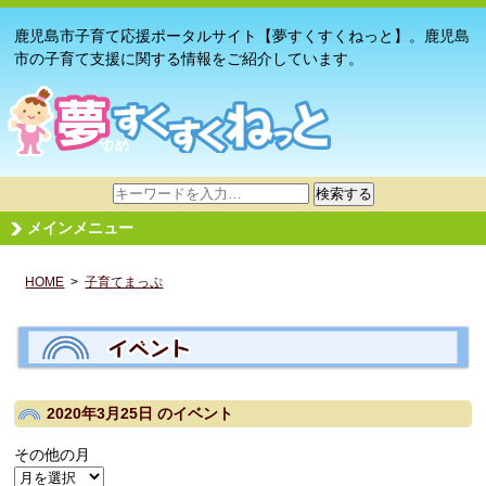
鹿児島市子育て応援ポータルサイト【夢すくすくねっと】。鹿児島
市の子育て支援に関する情報をご紹介しています。
サ
検索する
イ
メインメニュー
ト
内
HOME
>
子育てまっぷ
検
索
2020年3月25日
のイベント
その他の月