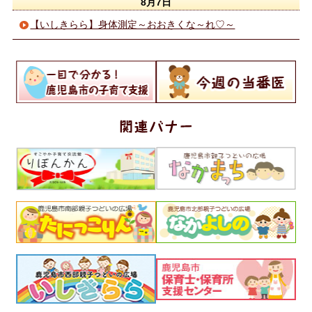
8月7日
【いしきらら】身体測定～おおきくな～れ♡～