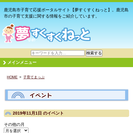
鹿児島市子育て応援ポータルサイト【夢すくすくねっと】。鹿児島
市の子育て支援に関する情報をご紹介しています。
サ
検索する
イ
メインメニュー
ト
内
HOME
>
子育てまっぷ
検
索
2019年11月1日
のイベント
その他の月