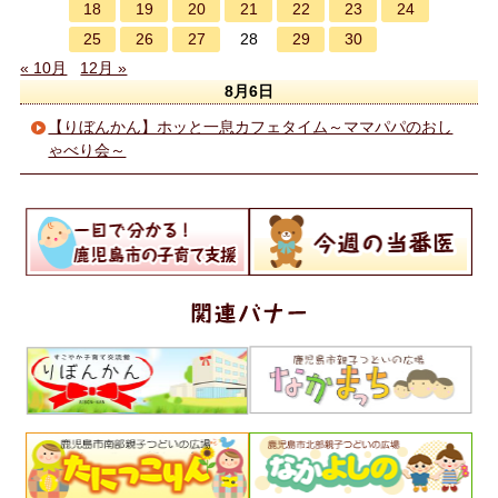
18
19
20
21
22
23
24
25
26
27
29
30
28
« 10月
12月 »
8月6日
【りぼんかん】ホッと一息カフェタイム～ママパパのおし
ゃべり会～