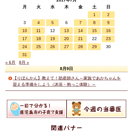
2017年7月
月
火
水
木
金
土
日
1
2
4
5
7
8
9
3
6
10
11
13
14
15
16
12
17
18
19
20
21
23
22
24
25
26
27
28
29
30
31
« 6月
8月 »
8月9日
【りぼんかん】教えて！助産師さん～家族であかちゃんを
迎える準備をしよう（沐浴・抱っこ体験）～