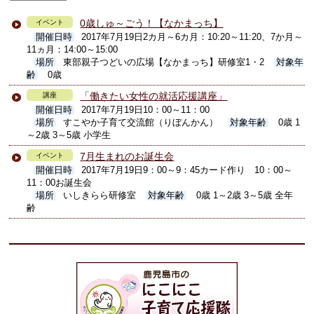
0歳しゅ～ごう！【なかまっち】
イベント
開催日時
2017年7月19日2カ月～6カ月：10:20～11:20、7か月～
11ヵ月：14:00～15:00
場所
東部親子つどいの広場【なかまっち】研修室1・2
対象年
齢
0歳
「働きたい女性の就活応援講座」
講座
開催日時
2017年7月19日10：00～11：00
場所
すこやか子育て交流館（りぼんかん）
対象年齢
0歳 1
～2歳 3～5歳 小学生
7月生まれのお誕生会
イベント
開催日時
2017年7月19日9：00～9：45カード作り 10：00～
11：00お誕生会
場所
いしきらら研修室
対象年齢
0歳 1～2歳 3～5歳 全年
齢