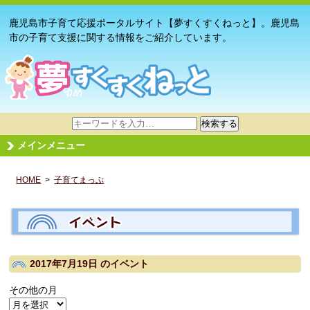
鹿児島市子育て応援ポータルサイト【夢すくすくねっと】。鹿児島
市の子育て支援に関する情報をご紹介しています。
サ
検索する
イ
メインメニュー
ト
内
HOME
>
子育てまっぷ
検
索
2017年7月19日
のイベント
その他の月