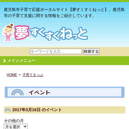
鹿児島市子育て応援ポータルサイト【夢すくすくねっと】。鹿児島
市の子育て支援に関する情報をご紹介しています。
サ
検索する
イ
メインメニュー
ト
内
HOME
>
子育てまっぷ
検
索
2017年3月16日
のイベント
その他の月