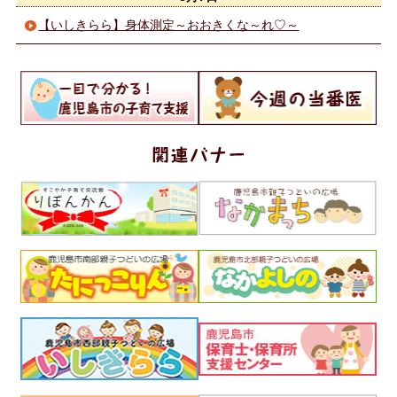
【いしきらら】身体測定～おおきくな～れ♡～