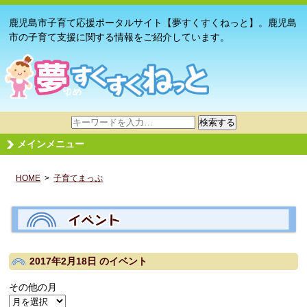
鹿児島市子育て応援ポータルサイト【夢すくすくねっと】。鹿児島
市の子育て支援に関する情報をご紹介しています。
サ
検索する
イ
メインメニュー
ト
内
HOME
>
子育てまっぷ
検
索
2017年2月18日
のイベント
その他の月