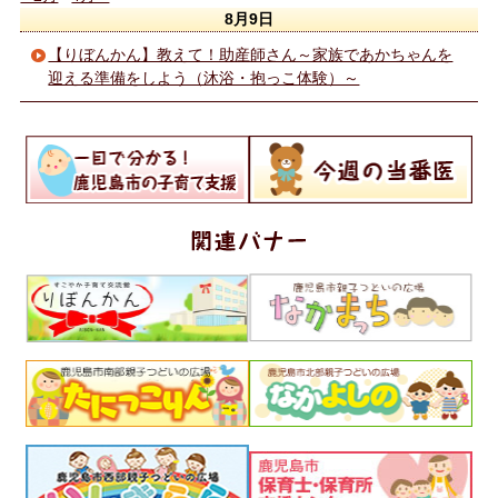
8月9日
【りぼんかん】教えて！助産師さん～家族であかちゃんを
迎える準備をしよう（沐浴・抱っこ体験）～