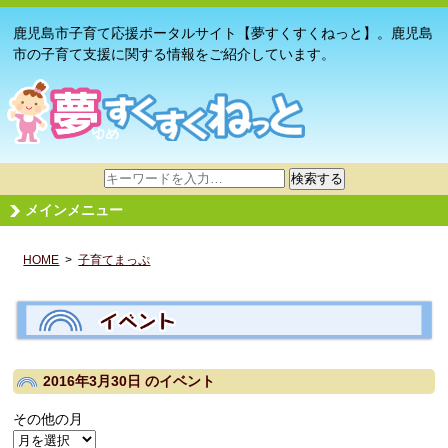
鹿児島市子育て応援ポータルサイト【夢すくすくねっと】。鹿児島
市の子育て支援に関する情報をご紹介しています。
サ
検索する
イ
メインメニュー
ト
内
HOME
>
子育てまっぷ
検
索
2016年3月30日
のイベント
その他の月