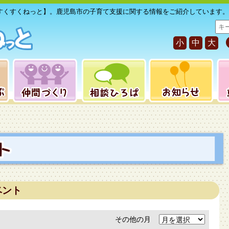
すくすくねっと】。鹿児島市の子育て支援に関する情報をご紹介しています。
サ
イ
小
中
大
ト
内
検
索
ベント
その他の月