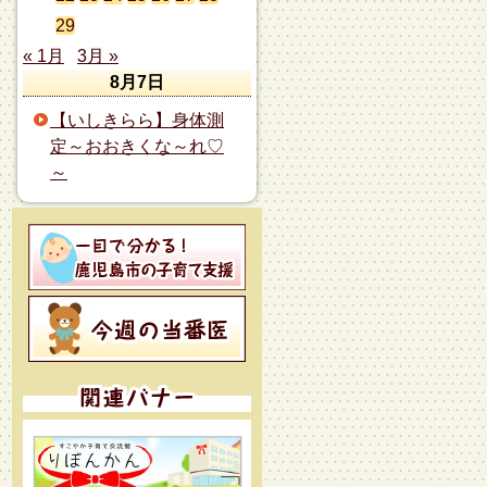
29
« 1月
3月 »
8月7日
【いしきらら】身体測
定～おおきくな～れ♡
～