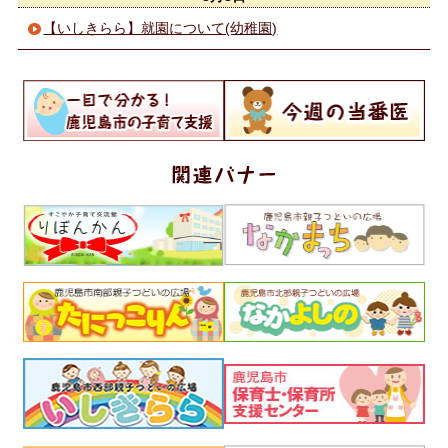
【いしきらら】就園について(幼稚園)