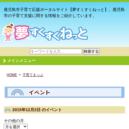
鹿児島市子育て応援ポータルサイト【夢すくすくねっと】。鹿児島
市の子育て支援に関する情報をご紹介しています。
サ
検索する
イ
メインメニュー
ト
内
HOME
>
子育てまっぷ
検
索
2015年12月2日
のイベント
その他の月