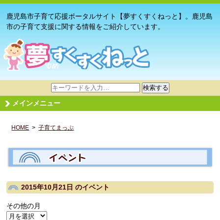
鹿児島市子育て応援ポータルサイト【夢すくすくねっと】。鹿児島
市の子育て支援に関する情報をご紹介しています。
サ
検索する
イ
メインメニュー
ト
内
HOME
>
子育てまっぷ
検
索
2015年10月21日
のイベント
その他の月