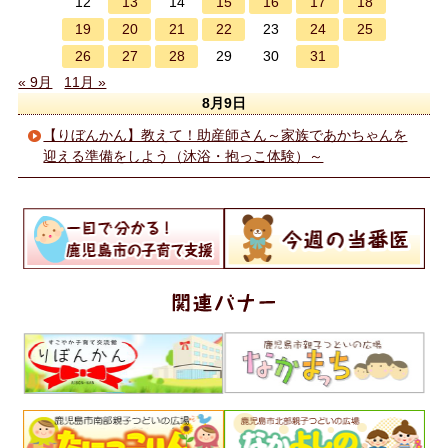
13
15
16
17
18
12
14
19
20
21
22
24
25
23
26
27
28
31
29
30
« 9月
11月 »
8月9日
【りぼんかん】教えて！助産師さん～家族であかちゃんを
迎える準備をしよう（沐浴・抱っこ体験）～