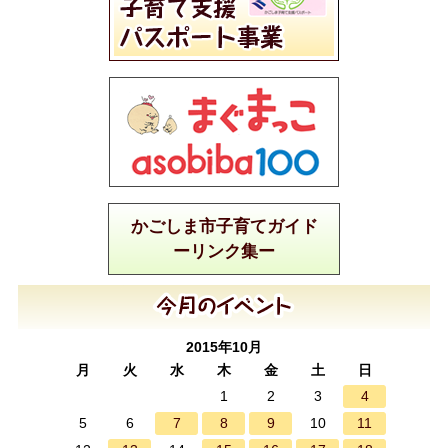
かごしま市子育てガイド
ーリンク集ー
2015年10月
月
火
水
木
金
土
日
4
1
2
3
7
8
9
11
5
6
10