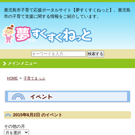
鹿児島市子育て応援ポータルサイト【夢すくすくねっと】。鹿児島
市の子育て支援に関する情報をご紹介しています。
サ
検索する
イ
メインメニュー
ト
内
HOME
>
子育てまっぷ
検
索
2015年6月2日
のイベント
その他の月