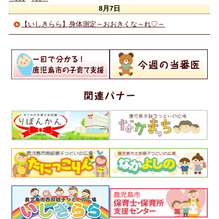
8月7日
【いしきらら】身体測定～おおきくな～れ♡～