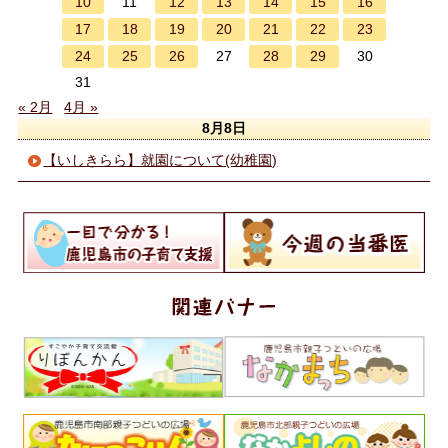
10
12
13
14
15
16
11
17
18
19
20
21
22
23
24
25
26
28
29
27
30
31
« 2月
4月 »
8月8日
【いしきらら】就園について(幼稚園)