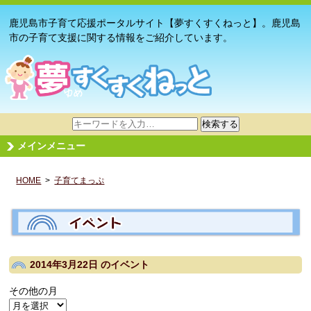
鹿児島市子育て応援ポータルサイト【夢すくすくねっと】。鹿児島
市の子育て支援に関する情報をご紹介しています。
サ
検索する
イ
メインメニュー
ト
内
HOME
>
子育てまっぷ
検
索
2014年3月22日
のイベント
その他の月