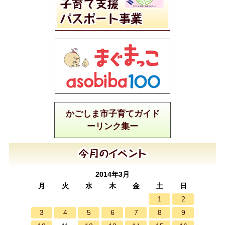
かごしま市子育てガイド
ーリンク集ー
2014年3月
月
火
水
木
金
土
日
1
2
3
4
5
6
7
8
9