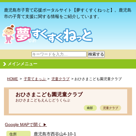
鹿児島市子育て応援ポータルサイト【夢すくすくねっと】。鹿児島
市の子育て支援に関する情報をご紹介しています。
サ
検索する
イ
メインメニュー
ト
内
HOME
>
子育てまっぷ
検
>
児童クラブ
> おひさまこども園児童クラブ
索
おひさまこども園児童クラブ
おひさまこどもえんじどうくらぶ
南部
児童クラブ
Google MAPで開く
▶
鹿児島市西谷山4-10-1
住所