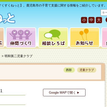
すくすくねっと】。鹿児島市の子育て支援に関する情報をご紹介しています。
サ
イ
小
中
大
ト
内
検
索
> 明和第二児童クラブ
西部
児童クラブ
1
Google MAPで開く
▶