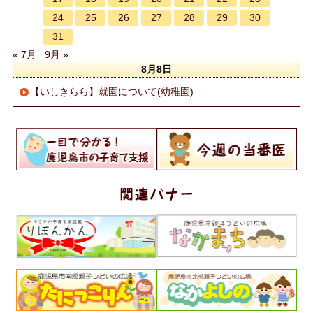
24
25
26
27
28
29
30
31
« 7月
9月 »
8月8日
【いしきらら】就園について(幼稚園)