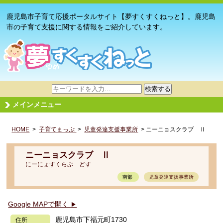
鹿児島市子育て応援ポータルサイト【夢すくすくねっと】。鹿児島
市の子育て支援に関する情報をご紹介しています。
サ
検索する
イ
メインメニュー
ト
内
HOME
>
子育てまっぷ
検
>
児童発達支援事業所
> ニーニョスクラブ Ⅱ
索
ニーニョスクラブ Ⅱ
にーにょすくらぶ どす
南部
児童発達支援事業所
Google MAPで開く
▶
鹿児島市下福元町1730
住所