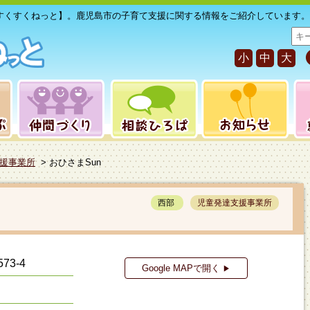
すくすくねっと】。鹿児島市の子育て支援に関する情報をご紹介しています。
サ
イ
小
中
大
ト
内
検
索
援事業所
> おひさまSun
西部
児童発達支援事業所
73-4
Google MAPで開く
▶