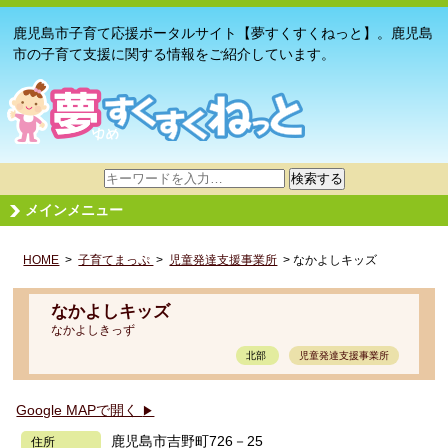
鹿児島市子育て応援ポータルサイト【夢すくすくねっと】。鹿児島
市の子育て支援に関する情報をご紹介しています。
サ
検索する
イ
メインメニュー
ト
内
HOME
>
子育てまっぷ
検
>
児童発達支援事業所
> なかよしキッズ
索
なかよしキッズ
なかよしきっず
北部
児童発達支援事業所
Google MAPで開く
▶
鹿児島市吉野町726－25
住所