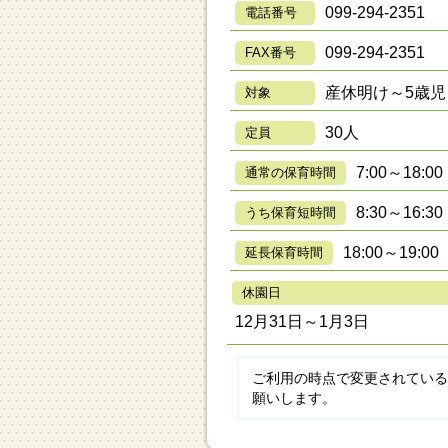
099-294-2351
電話番号
099-294-2351
FAX番号
産休明け～5歳児
対象
30人
定員
7:00～18:00
通常の保育時間
8:30～16:30
うち保育短時間
18:00～19:00
延長保育時間
休園日
12月31日～1月3日
ご利用の時点で変更されている
願いします。