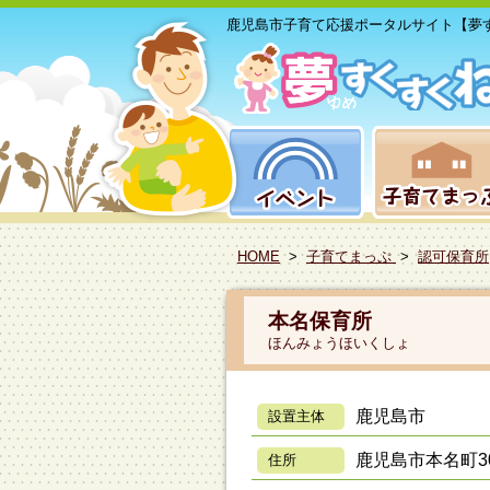
鹿児島市子育て応援ポータルサイト【夢
HOME
>
子育てまっぷ
>
認可保育所
本名保育所
ほんみょうほいくしょ
鹿児島市
設置主体
鹿児島市本名町30
住所