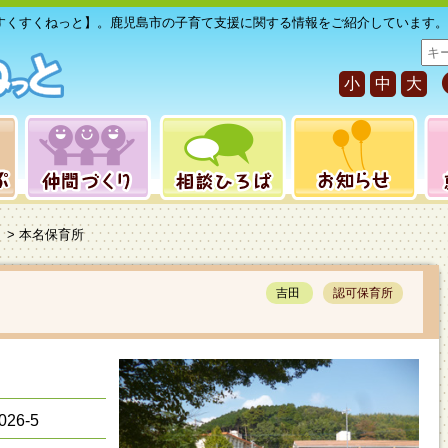
すくすくねっと】。鹿児島市の子育て支援に関する情報をご紹介しています。
サ
イ
小
中
大
ト
内
検
索
> 本名保育所
吉田
認可保育所
26-5