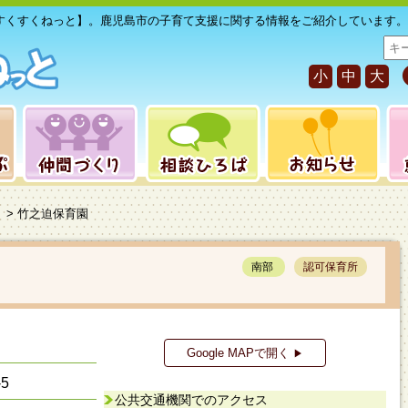
すくすくねっと】。鹿児島市の子育て支援に関する情報をご紹介しています。
サ
イ
小
中
大
ト
内
検
索
> 竹之迫保育園
南部
認可保育所
Google MAPで開く
▶
5
公共交通機関でのアクセス