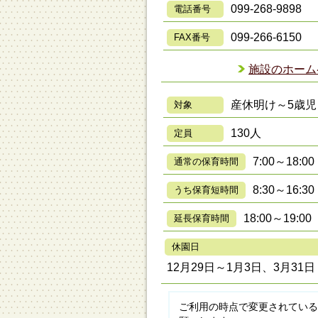
099-268-9898
電話番号
099-266-6150
FAX番号
施設のホーム
産休明け～5歳児
対象
130人
定員
7:00～18:00
通常の保育時間
8:30～16:30
うち保育短時間
18:00～19:00
延長保育時間
休園日
12月29日～1月3日、3月31日
ご利用の時点で変更されている