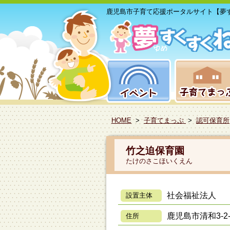
鹿児島市子育て応援ポータルサイト【夢
HOME
>
子育てまっぷ
>
認可保育所
竹之迫保育園
たけのさこほいくえん
社会福祉法人
設置主体
鹿児島市清和3-2-
住所