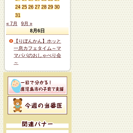
24
25
26
27
28
29
30
31
« 7月
9月 »
8月6日
【りぼんかん】ホッと
一息カフェタイム～マ
マパパのおしゃべり会
～