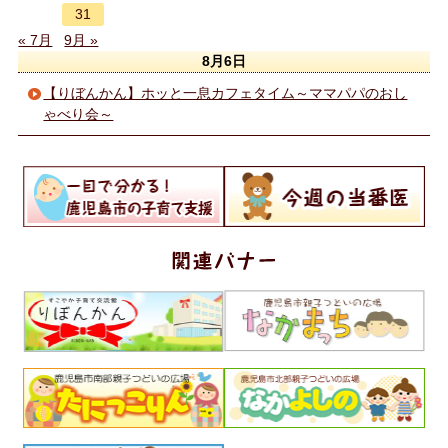
31
« 7月
9月 »
8月6日
【りぼんかん】ホッと一息カフェタイム～ママパパのおし
ゃべり会～