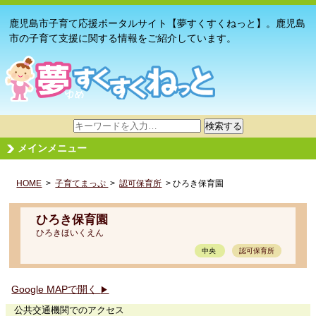
鹿児島市子育て応援ポータルサイト【夢すくすくねっと】。鹿児島
市の子育て支援に関する情報をご紹介しています。
サ
検索する
イ
メインメニュー
ト
内
HOME
>
子育てまっぷ
検
>
認可保育所
> ひろき保育園
索
ひろき保育園
ひろきほいくえん
中央
認可保育所
Google MAPで開く
▶
公共交通機関でのアクセス