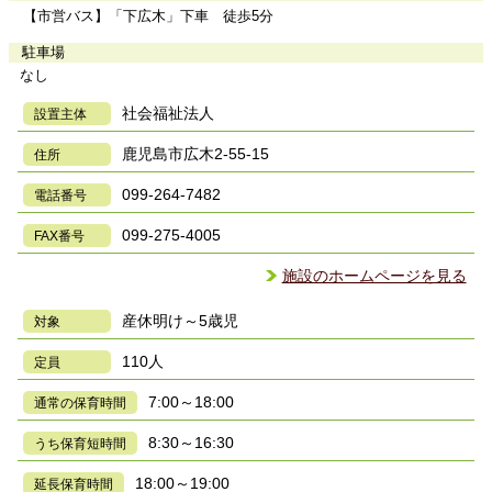
【市営バス】「下広木」下車 徒歩5分
駐車場
なし
社会福祉法人
設置主体
鹿児島市広木2-55-15
住所
099-264-7482
電話番号
099-275-4005
FAX番号
施設のホームページを見る
産休明け～5歳児
対象
110人
定員
7:00～18:00
通常の保育時間
8:30～16:30
うち保育短時間
18:00～19:00
延長保育時間