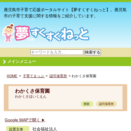
鹿児島市子育て応援ポータルサイト【夢すくすくねっと】。鹿児島
市の子育て支援に関する情報をご紹介しています。
サ
検索する
イ
メインメニュー
ト
内
HOME
>
子育てまっぷ
検
>
認可保育所
> わかくさ保育園
索
わかくさ保育園
わかくさほいくえん
西部
認可保育所
Google MAPで開く
▶
社会福祉法人
設置主体