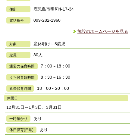
鹿児島市明和4-17-34
住所
099-282-1960
電話番号
施設のホームページを見る
産休明け～5歳児
対象
80人
定員
7：00～18：00
通常の保育時間
8：30～16：30
うち保育短時間
18：00～20：00
延長保育時間
休園日
12月31日～1月3日、3月31日
あり
一時預かり
あり
休日保育(日曜)