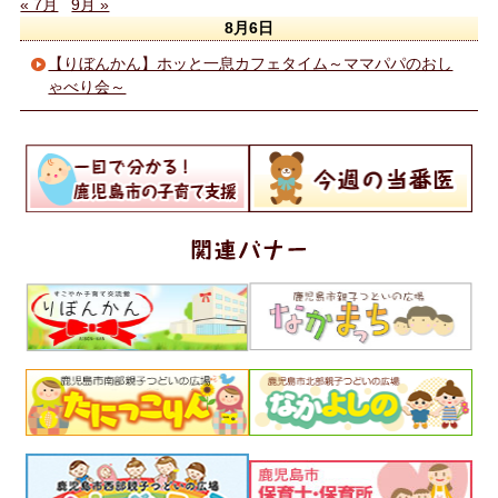
« 7月
9月 »
8月6日
【りぼんかん】ホッと一息カフェタイム～ママパパのおし
ゃべり会～