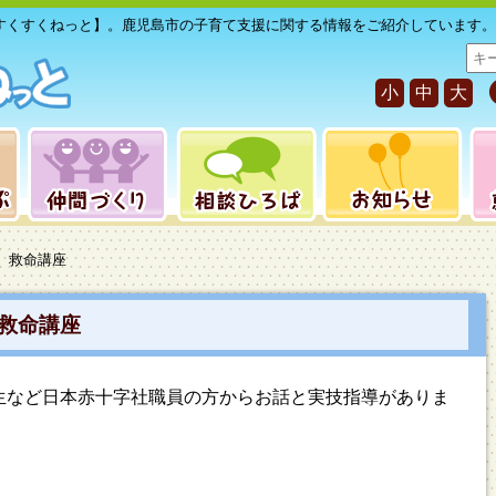
すくすくねっと】。鹿児島市の子育て支援に関する情報をご紹介しています。
サ
イ
小
中
大
ト
内
検
索
】救命講座
救命講座
生など日本赤十字社職員の方からお話と実技指導がありま