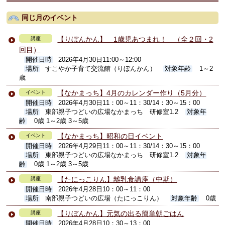
同じ月のイベント
【りぼんかん】 1歳児あつまれ！ （全２回・2
講座
回目）
開催日時
2026年4月30日11:00～12:00
場所
すこやか子育て交流館（りぼんかん）
対象年齢
1～2
歳
【なかまっち】4月のカレンダー作り（5月分）
イベント
開催日時
2026年4月30日11：00～11：30/14：30～15：00
場所
東部親子つどいの広場なかまっち 研修室1.2
対象年
齢
0歳 1～2歳 3～5歳
【なかまっち】昭和の日イベント
イベント
開催日時
2026年4月29日11：00～11：30/14：30～15：00
場所
東部親子つどいの広場なかまっち 研修室1.2
対象年
齢
0歳 1～2歳 3～5歳
【たにっこりん】離乳食講座（中期）
講座
開催日時
2026年4月28日10：00～11：00
場所
南部親子つどいの広場（たにっこりん）
対象年齢
0歳
【りぼんかん】元気の出る簡単朝ごはん
講座
開催日時
2026年4月28日10：30～13：00