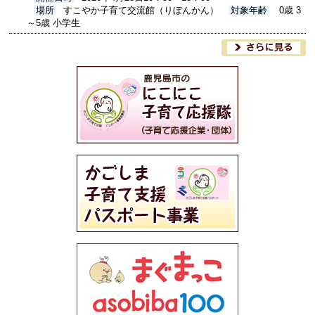
場所
すこやか子育て交流館（りぼんかん）
対象年齢
0歳 3
～5歳 小学生