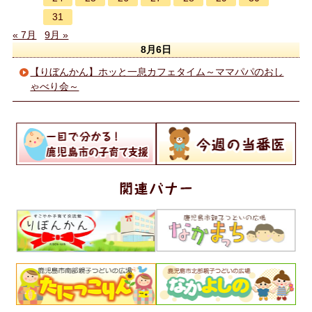
31
« 7月
9月 »
8月6日
【りぼんかん】ホッと一息カフェタイム～ママパパのおし
ゃべり会～