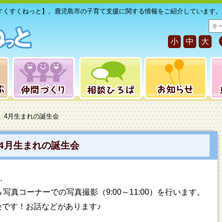
すくすくねっと】。鹿児島市の子育て支援に関する情報をご紹介しています。
サ
イ
小
中
大
ト
内
検
索
】4月生まれの誕生会
4月生まれの誕生会
、
真コーナーでの写真撮影（9:00～11:00）を行います。
i誕生会です！お話などがあります♪