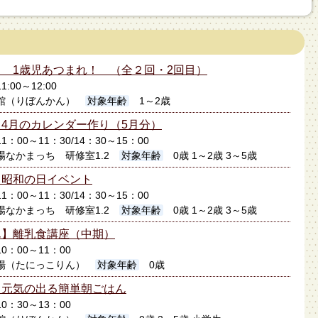
 1歳児あつまれ！ （全２回・2回目）
1:00～12:00
館（りぼんかん）
対象年齢
1～2歳
4月のカレンダー作り（5月分）
11：00～11：30/14：30～15：00
なかまっち 研修室1.2
対象年齢
0歳 1～2歳 3～5歳
】昭和の日イベント
11：00～11：30/14：30～15：00
なかまっち 研修室1.2
対象年齢
0歳 1～2歳 3～5歳
ん】離乳食講座（中期）
10：00～11：00
場（たにっこりん）
対象年齢
0歳
】元気の出る簡単朝ごはん
10：30～13：00