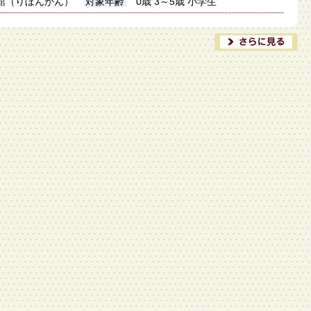
館（りぼんかん）
対象年齢
0歳 3～5歳 小学生