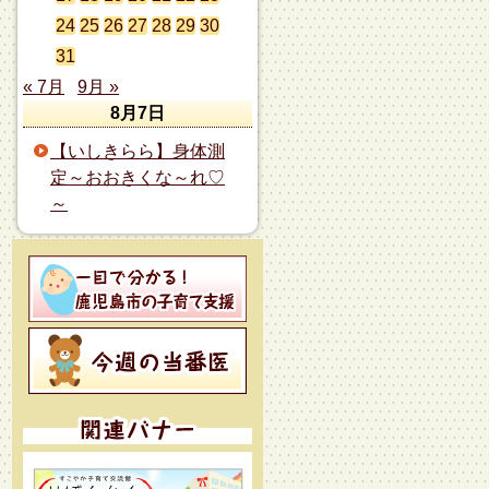
24
25
26
27
28
29
30
31
« 7月
9月 »
8月7日
【いしきらら】身体測
定～おおきくな～れ♡
～