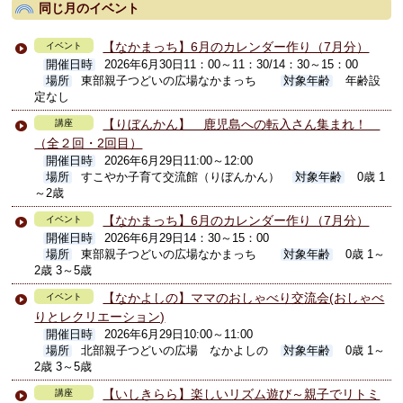
同じ月のイベント
【なかまっち】6月のカレンダー作り（7月分）
イベント
開催日時
2026年6月30日11：00～11：30/14：30～15：00
場所
東部親子つどいの広場なかまっち
対象年齢
年齢設
定なし
【りぼんかん】 鹿児島への転入さん集まれ！
講座
（全２回・2回目）
開催日時
2026年6月29日11:00～12:00
場所
すこやか子育て交流館（りぼんかん）
対象年齢
0歳 1
～2歳
【なかまっち】6月のカレンダー作り（7月分）
イベント
開催日時
2026年6月29日14：30～15：00
場所
東部親子つどいの広場なかまっち
対象年齢
0歳 1～
2歳 3～5歳
【なかよしの】ママのおしゃべり交流会(おしゃべ
イベント
りとレクリエーション)
開催日時
2026年6月29日10:00～11:00
場所
北部親子つどいの広場 なかよしの
対象年齢
0歳 1～
2歳 3～5歳
【いしきらら】楽しいリズム遊び～親子でリトミ
講座