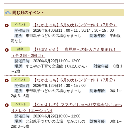
同じ月のイベント
【なかまっち】6月のカレンダー作り（7月分）
イベント
開催日時
2026年6月30日11：00～11：30/14：30～15：00
場所
東部親子つどいの広場なかまっち
対象年齢
年齢設
定なし
【りぼんかん】 鹿児島への転入さん集まれ！
講座
（全２回・2回目）
開催日時
2026年6月29日11:00～12:00
場所
すこやか子育て交流館（りぼんかん）
対象年齢
0歳 1
～2歳
【なかまっち】6月のカレンダー作り（7月分）
イベント
開催日時
2026年6月29日14：30～15：00
場所
東部親子つどいの広場なかまっち
対象年齢
0歳 1～
2歳 3～5歳
【なかよしの】ママのおしゃべり交流会(おしゃべ
イベント
りとレクリエーション)
開催日時
2026年6月29日10:00～11:00
場所
北部親子つどいの広場 なかよしの
対象年齢
0歳 1～
2歳 3～5歳