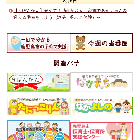
8月9日
【りぼんかん】教えて！助産師さん～家族であかちゃんを
迎える準備をしよう（沐浴・抱っこ体験）～