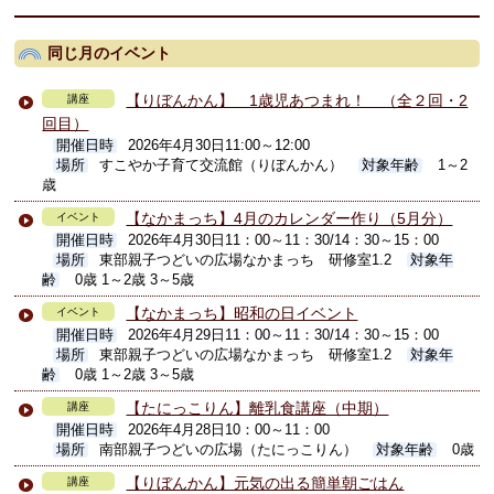
同じ月のイベント
【りぼんかん】 1歳児あつまれ！ （全２回・2
講座
回目）
開催日時
2026年4月30日11:00～12:00
場所
すこやか子育て交流館（りぼんかん）
対象年齢
1～2
歳
【なかまっち】4月のカレンダー作り（5月分）
イベント
開催日時
2026年4月30日11：00～11：30/14：30～15：00
場所
東部親子つどいの広場なかまっち 研修室1.2
対象年
齢
0歳 1～2歳 3～5歳
【なかまっち】昭和の日イベント
イベント
開催日時
2026年4月29日11：00～11：30/14：30～15：00
場所
東部親子つどいの広場なかまっち 研修室1.2
対象年
齢
0歳 1～2歳 3～5歳
【たにっこりん】離乳食講座（中期）
講座
開催日時
2026年4月28日10：00～11：00
場所
南部親子つどいの広場（たにっこりん）
対象年齢
0歳
【りぼんかん】元気の出る簡単朝ごはん
講座