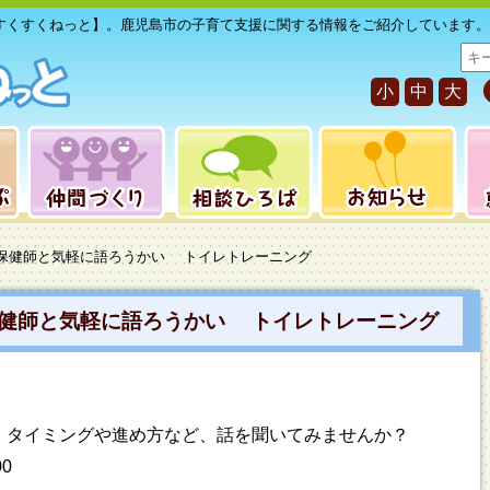
すくすくねっと】。鹿児島市の子育て支援に関する情報をご紹介しています。
サ
イ
小
中
大
ト
内
検
索
】保健師と気軽に語ろうかい トイレトレーニング
健師と気軽に語ろうかい トイレトレーニング
、タイミングや進め方など、話を聞いてみませんか？
00