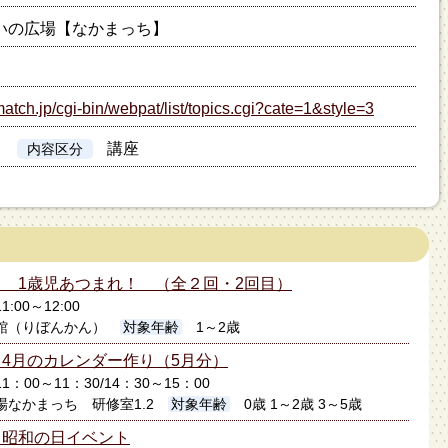
いの広場【なかまっち】
atch.jp/cgi-bin/webpat/list/topics.cgi?cate=1&style=3
講座
内容区分
 1歳児あつまれ！ （全２回・2回目）
1:00～12:00
館（りぼんかん）
対象年齢
1～2歳
4月のカレンダー作り（5月分）
11：00～11：30/14：30～15：00
なかまっち 研修室1.2
対象年齢
0歳 1～2歳 3～5歳
】昭和の日イベント