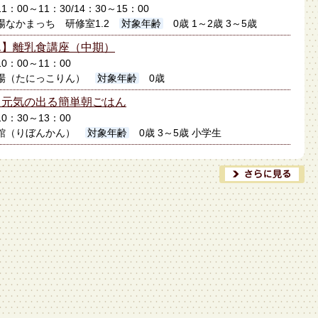
11：00～11：30/14：30～15：00
なかまっち 研修室1.2
対象年齢
0歳 1～2歳 3～5歳
ん】離乳食講座（中期）
10：00～11：00
場（たにっこりん）
対象年齢
0歳
】元気の出る簡単朝ごはん
10：30～13：00
館（りぼんかん）
対象年齢
0歳 3～5歳 小学生