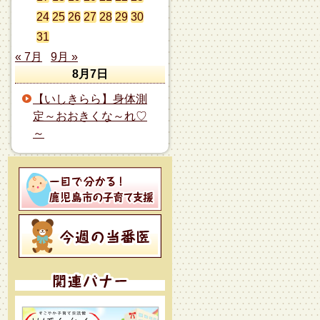
24
25
26
27
28
29
30
31
« 7月
9月 »
8月7日
【いしきらら】身体測
定～おおきくな～れ♡
～