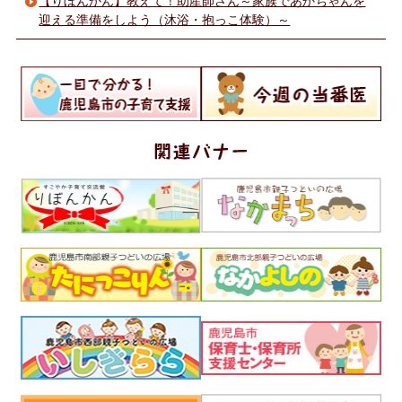
【りぼんかん】教えて！助産師さん～家族であかちゃんを
迎える準備をしよう（沐浴・抱っこ体験）～