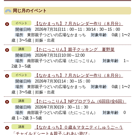
同じ月のイベント
【なかまっち】７月カレンダー作り（８月分）
イベント
開催日時
2026年7月31日11：00～11：30/14：30～15：00
場所
東部親子つどいの広場なかまっち
対象年齢
0歳｜1〜2
歳｜3〜5歳｜妊娠・出産
【たにっこりん】親子クッキング 夏野菜
講座
開催日時
2026年7月31日10:00～12:00
場所
南部親子つどいの広場（たにっこりん）
対象年齢
1～
2歳 3～5歳
【なかまっち】７月カレンダー作り（８月分）
イベント
開催日時
2026年7月30日14：30～15：00
場所
東部親子つどいの広場なかまっち
対象年齢
0歳｜1〜2
歳｜3〜5歳｜妊娠・出産
【たにっこりん】NPプログラム（6回目/全6回）
講座
開催日時
2026年7月30日9：30～11：30
場所
南部親子つどいの広場（たにっこりん）
対象年齢
0
歳 1～2歳 3～5歳
【なかまっち】０歳＆マタニティしゅうご～う
講座
「チャイルドシート＆親子ふれあい遊び」