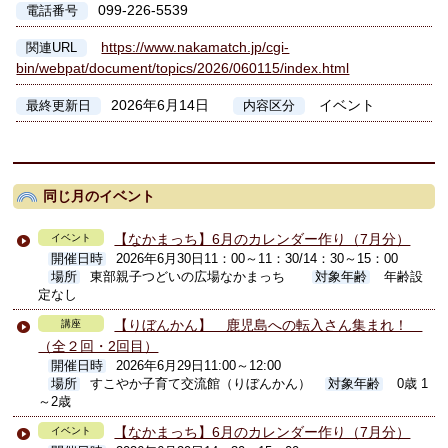
099-226-5539
電話番号
https://www.nakamatch.jp/cgi-
関連URL
bin/webpat/document/topics/2026/060115/index.html
2026年6月14日
イベント
最終更新日
内容区分
同じ月のイベント
【なかまっち】6月のカレンダー作り（7月分）
イベント
開催日時
2026年6月30日11：00～11：30/14：30～15：00
場所
東部親子つどいの広場なかまっち
対象年齢
年齢設
定なし
【りぼんかん】 鹿児島への転入さん集まれ！
講座
（全２回・2回目）
開催日時
2026年6月29日11:00～12:00
場所
すこやか子育て交流館（りぼんかん）
対象年齢
0歳 1
～2歳
【なかまっち】6月のカレンダー作り（7月分）
イベント