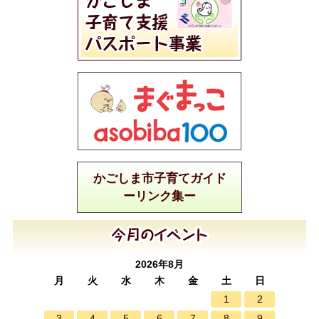
かごしま市子育てガイド
ーリンク集ー
2026年8月
月
火
水
木
金
土
日
1
2
3
4
5
6
7
8
9