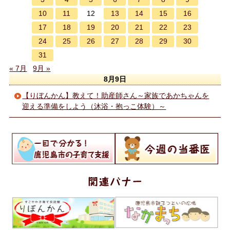
10
11
13
14
15
16
12
17
18
19
20
21
22
23
24
25
26
27
28
29
30
31
« 7月
9月 »
8月9日
【りぼんかん】教えて！助産師さん～家族であかちゃんを
迎える準備をしよう（沐浴・抱っこ体験）～