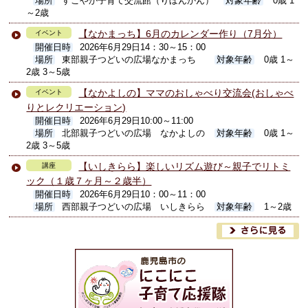
場所
すこやか子育て交流館（りぼんかん）
対象年齢
0歳 1
～2歳
【なかまっち】6月のカレンダー作り（7月分）
イベント
開催日時
2026年6月29日14：30～15：00
場所
東部親子つどいの広場なかまっち
対象年齢
0歳 1～
2歳 3～5歳
【なかよしの】ママのおしゃべり交流会(おしゃべ
イベント
りとレクリエーション)
開催日時
2026年6月29日10:00～11:00
場所
北部親子つどいの広場 なかよしの
対象年齢
0歳 1～
2歳 3～5歳
【いしきらら】楽しいリズム遊び～親子でリトミ
講座
ック（１歳７ヶ月～２歳半）
開催日時
2026年6月29日10：00～11：00
場所
西部親子つどいの広場 いしきらら
対象年齢
1～2歳