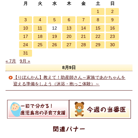
月
火
水
木
金
土
日
1
2
3
4
5
6
7
8
9
10
11
13
14
15
16
12
17
18
19
20
21
22
23
24
25
26
27
28
29
30
31
« 7月
9月 »
8月9日
【りぼんかん】教えて！助産師さん～家族であかちゃんを
迎える準備をしよう（沐浴・抱っこ体験）～