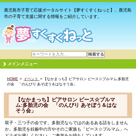
鹿児島市子育て応援ポータルサイト【夢すくすくねっと】。鹿児島
市の子育て支援に関する情報をご紹介しています。
サ
検索する
イ
メインメニュー
ト
内
HOME
>
イベント
検
> 【なかまっち】ピアサロン ピース☆プルマム:多胎児
の会 「のんびり あそぼう＆はなそう会」
索
【なかまっち】ピアサロン ピース☆プルマ
ム:多胎児の会 「のんびり あそぼう＆はな
そう会」
双子・三つ子の会です。多胎児ならではのあるある話をしません
か。多胎児を妊娠中の方やそのご家族も「ピース☆プルマム」へ
どうぞお越しください。ご参加をお待ちしています。