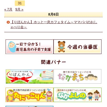
31
« 7月
9月 »
8月6日
【りぼんかん】ホッと一息カフェタイム～ママパパのおし
ゃべり会～