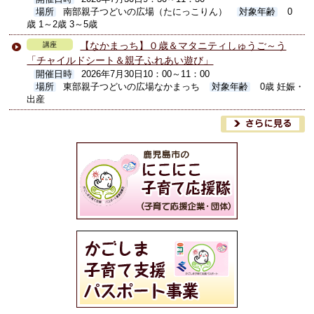
場所
南部親子つどいの広場（たにっこりん）
対象年齢
0
歳 1～2歳 3～5歳
【なかまっち】０歳＆マタニティしゅうご～う
講座
「チャイルドシート＆親子ふれあい遊び」
開催日時
2026年7月30日10：00～11：00
場所
東部親子つどいの広場なかまっち
対象年齢
0歳 妊娠・
出産