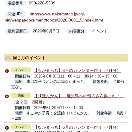
099-226-5539
電話番号
https://www.nakamatch.jp/cgi-
関連URL
bin/webpat/document/topics/2026/060115/index.html
2026年6月7日
イベント
最終更新日
内容区分
同じ月のイベント
【なかまっち】6月のカレンダー作り（7月分）
イベント
開催日時
2026年6月30日11：00～11：30/14：30～15：00
場所
東部親子つどいの広場なかまっち
対象年齢
年齢設
定なし
【りぼんかん】 鹿児島への転入さん集まれ！
講座
（全２回・2回目）
開催日時
2026年6月29日11:00～12:00
場所
すこやか子育て交流館（りぼんかん）
対象年齢
0歳 1
～2歳
【なかまっち】6月のカレンダー作り（7月分）
イベント