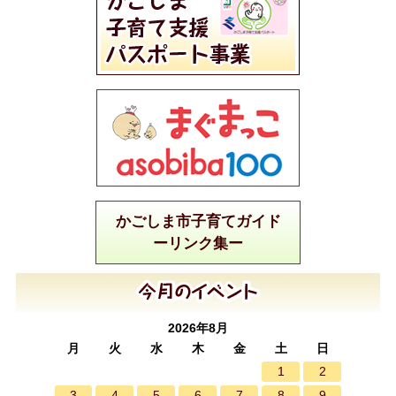
かごしま市子育てガイド
ーリンク集ー
2026年8月
月
火
水
木
金
土
日
1
2
3
4
5
6
7
8
9