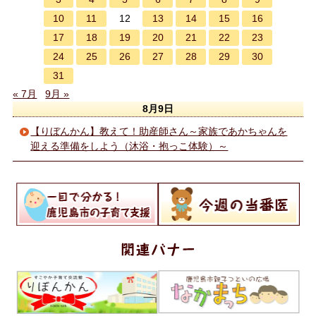
10
11
13
14
15
16
12
17
18
19
20
21
22
23
24
25
26
27
28
29
30
31
« 7月
9月 »
8月9日
【りぼんかん】教えて！助産師さん～家族であかちゃんを
迎える準備をしよう（沐浴・抱っこ体験）～