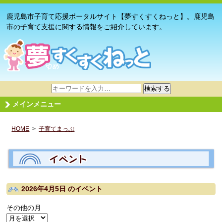
鹿児島市子育て応援ポータルサイト【夢すくすくねっと】。鹿児島
市の子育て支援に関する情報をご紹介しています。
サ
検索する
イ
メインメニュー
ト
内
HOME
>
子育てまっぷ
検
索
2026年4月5日
のイベント
その他の月