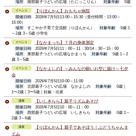
場所
南部親子つどいの広場（たにっこりん）
対象年齢
0歳
【りぼんかん】おもちゃ病院
イベント
開催日時
2026年7月5日13:00～15:30（受付時間：13:00～
15:00）
場所
すこやか子育て交流館（りぼんかん）
対象年齢
0歳 1
～2歳 3～5歳 小学生
【なかまっち】７月の身体測定
イベント
開催日時
2026年7月5日11：00～11：30/14：30～15：00
場所
東部親子つどいの広場なかまっち
対象年齢
0歳 1～2
歳 3～5歳
【なかよしの】～みんなの願いお空に届け～七夕
イベント
会
開催日時
2026年7月5日10:00～11:00
場所
北部親子つどいの広場 なかよしの
対象年齢
0歳｜
1〜2歳｜3〜5歳｜妊娠・出産
【いしきらら】親子リズムあそび
講座
開催日時
2026年7月5日10：00～11：00
場所
西部親子つどいの広場 いしきらら
対象年齢
0歳 1～
2歳 3～6歳
【りぼんかん】親子であそぼう！ぶどうちゃんタ
講座
イム