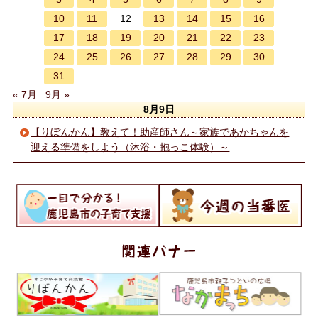
10
11
13
14
15
16
12
17
18
19
20
21
22
23
24
25
26
27
28
29
30
31
« 7月
9月 »
8月9日
【りぼんかん】教えて！助産師さん～家族であかちゃんを
迎える準備をしよう（沐浴・抱っこ体験）～