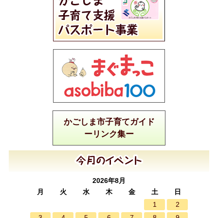
かごしま市子育てガイド
ーリンク集ー
2026年8月
月
火
水
木
金
土
日
1
2
3
4
5
6
7
8
9