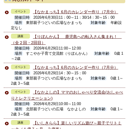
【なかまっち】6月のカレンダー作り（7月分）
イベント
開催日時
2026年6月30日11：00～11：30/14：30～15：00
場所
東部親子つどいの広場なかまっち
対象年齢
年齢設
定なし
【りぼんかん】 鹿児島への転入さん集まれ！
講座
（全２回・2回目）
開催日時
2026年6月29日11:00～12:00
場所
すこやか子育て交流館（りぼんかん）
対象年齢
0歳 1
～2歳
【なかまっち】6月のカレンダー作り（7月分）
イベント
開催日時
2026年6月29日14：30～15：00
場所
東部親子つどいの広場なかまっち
対象年齢
0歳 1～
2歳 3～5歳
【なかよしの】ママのおしゃべり交流会(おしゃべ
イベント
りとレクリエーション)
開催日時
2026年6月29日10:00～11:00
場所
北部親子つどいの広場 なかよしの
対象年齢
0歳 1～
2歳 3～5歳
【いしきらら】楽しいリズム遊び～親子でリトミ
講座