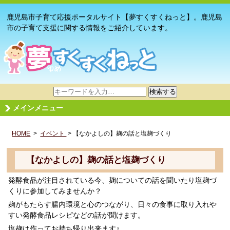
鹿児島市子育て応援ポータルサイト【夢すくすくねっと】。鹿児島
市の子育て支援に関する情報をご紹介しています。
サ
検索する
イ
メインメニュー
ト
内
HOME
>
イベント
検
> 【なかよしの】麹の話と塩麹づくり
索
【なかよしの】麹の話と塩麹づくり
発酵食品が注目されている今、麹についての話を聞いたり塩麹づ
くりに参加してみませんか？
麹がもたらす腸内環境と心のつながり、日々の食事に取り入れや
すい発酵食品レシピなどの話が聞けます。
塩麹は作ってお持ち帰り出来ます♪