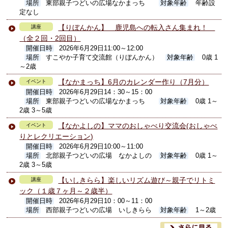
場所
東部親子つどいの広場なかまっち
対象年齢
年齢設
定なし
【りぼんかん】 鹿児島への転入さん集まれ！
講座
（全２回・2回目）
開催日時
2026年6月29日11:00～12:00
場所
すこやか子育て交流館（りぼんかん）
対象年齢
0歳 1
～2歳
【なかまっち】6月のカレンダー作り（7月分）
イベント
開催日時
2026年6月29日14：30～15：00
場所
東部親子つどいの広場なかまっち
対象年齢
0歳 1～
2歳 3～5歳
【なかよしの】ママのおしゃべり交流会(おしゃべ
イベント
りとレクリエーション)
開催日時
2026年6月29日10:00～11:00
場所
北部親子つどいの広場 なかよしの
対象年齢
0歳 1～
2歳 3～5歳
【いしきらら】楽しいリズム遊び～親子でリトミ
講座
ック（１歳７ヶ月～２歳半）
開催日時
2026年6月29日10：00～11：00
場所
西部親子つどいの広場 いしきらら
対象年齢
1～2歳