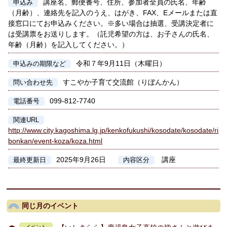
講座名、郵便番号、住所、参加者全員の氏名、年齢
申込み
（月齢）、連絡先を記入のうえ、はがき、FAX、Eメールまたは直
接窓口にてお申込みください。※多い場合は抽選、受講決定者に
は受講票をお送りします。（託児希望の方は、お子さんの氏名、
年齢（月齢）を記入してください。）
令和７年9月11日（木曜日）
申込みの期限など
すこやか子育て交流館（りぼんかん）
問い合わせ先
099-812-7740
電話番号
関連URL
http://www.city.kagoshima.lg.jp/kenkofukushi/kosodate/kosodate/ri
bonkan/event-koza/koza.html
2025年9月26日
講座
最終更新日
内容区分
同じ月のイベント
イベント