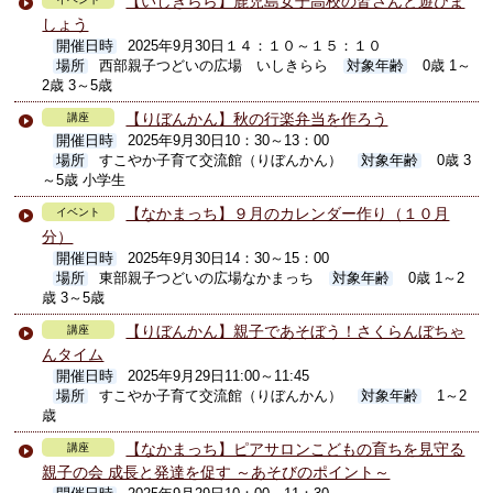
【いしきらら】鹿児島女子高校の皆さんと遊びま
しょう
開催日時
2025年9月30日１４：１０～１５：１０
場所
西部親子つどいの広場 いしきらら
対象年齢
0歳 1～
2歳 3～5歳
【りぼんかん】秋の行楽弁当を作ろう
講座
開催日時
2025年9月30日10：30～13：00
場所
すこやか子育て交流館（りぼんかん）
対象年齢
0歳 3
～5歳 小学生
【なかまっち】９月のカレンダー作り（１０月
イベント
分）
開催日時
2025年9月30日14：30～15：00
場所
東部親子つどいの広場なかまっち
対象年齢
0歳 1～2
歳 3～5歳
【りぼんかん】親子であそぼう！さくらんぼちゃ
講座
んタイム
開催日時
2025年9月29日11:00～11:45
場所
すこやか子育て交流館（りぼんかん）
対象年齢
1～2
歳
【なかまっち】ピアサロンこどもの育ちを見守る
講座
親子の会 成長と発達を促す ～あそびのポイント～