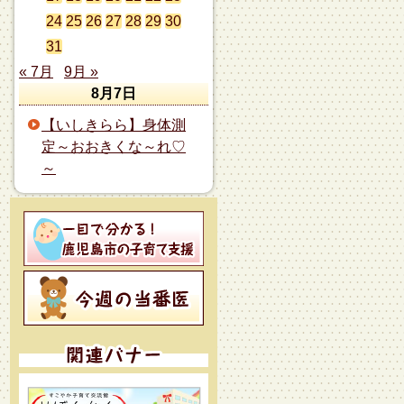
24
25
26
27
28
29
30
31
« 7月
9月 »
8月7日
【いしきらら】身体測
定～おおきくな～れ♡
～