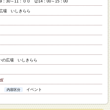
①9：30～11：００ ②14：00～15：00
広場 いしきらら
いの広場 いしきらら
et/
イベント
内容区分