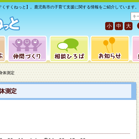
すくすくねっと】。鹿児島市の子育て支援に関する情報をご紹介しています。
サ
イ
小
中
大
ト
内
検
索
身体測定
体測定