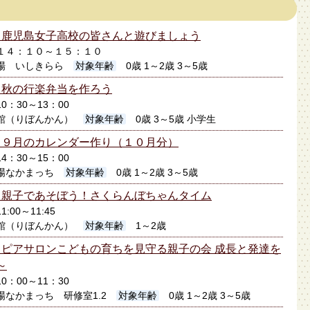
】鹿児島女子高校の皆さんと遊びましょう
0日１４：１０～１５：１０
場 いしきらら
対象年齢
0歳 1～2歳 3～5歳
】秋の行楽弁当を作ろう
10：30～13：00
館（りぼんかん）
対象年齢
0歳 3～5歳 小学生
】９月のカレンダー作り（１０月分）
14：30～15：00
場なかまっち
対象年齢
0歳 1～2歳 3～5歳
】親子であそぼう！さくらんぼちゃんタイム
1:00～11:45
館（りぼんかん）
対象年齢
1～2歳
ピアサロンこどもの育ちを見守る親子の会 成長と発達を
～
10：00～11：30
なかまっち 研修室1.2
対象年齢
0歳 1～2歳 3～5歳