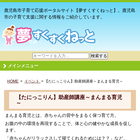
鹿児島市子育て応援ポータルサイト【夢すくすくねっと】。鹿児島
市の子育て支援に関する情報をご紹介しています。
サ
検索する
イ
メインメニュー
ト
内
HOME
>
イベント
検
> 【たにっこりん】助産師講座～まんまる育児～
索
【たにっこりん】助産師講座～まんまる育児
～
まんまる育児とは、赤ちゃんの背中をまるく保つ育て方。
お腹の中の環境を再現することで、体と心の健やかな成長を促し
ます。
「赤ちゃんがリラックスして寝てくれるためには？？」など、