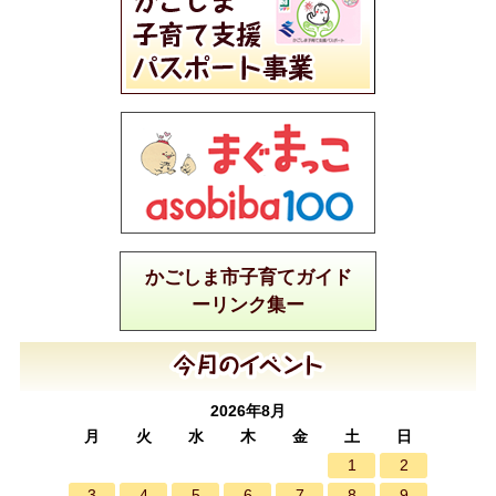
かごしま市子育てガイド
ーリンク集ー
2026年8月
月
火
水
木
金
土
日
1
2
3
4
5
6
7
8
9