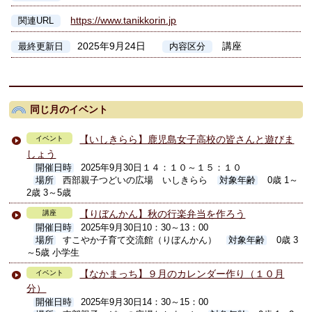
https://www.tanikkorin.jp
関連URL
2025年9月24日
講座
最終更新日
内容区分
同じ月のイベント
【いしきらら】鹿児島女子高校の皆さんと遊びま
イベント
しょう
開催日時
2025年9月30日１４：１０～１５：１０
場所
西部親子つどいの広場 いしきらら
対象年齢
0歳 1～
2歳 3～5歳
【りぼんかん】秋の行楽弁当を作ろう
講座
開催日時
2025年9月30日10：30～13：00
場所
すこやか子育て交流館（りぼんかん）
対象年齢
0歳 3
～5歳 小学生
【なかまっち】９月のカレンダー作り（１０月
イベント
分）
開催日時
2025年9月30日14：30～15：00