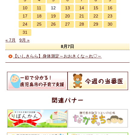
10
11
13
14
15
16
12
17
18
19
20
21
22
23
24
25
26
27
28
29
30
31
« 7月
9月 »
8月7日
【いしきらら】身体測定～おおきくな～れ♡～