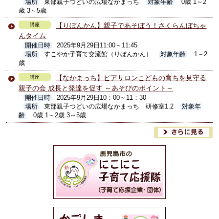
場所
東部親子つどいの広場なかまっち
対象年齢
0歳 1～2
歳 3～5歳
【りぼんかん】親子であそぼう！さくらんぼちゃ
講座
んタイム
開催日時
2025年9月29日11:00～11:45
場所
すこやか子育て交流館（りぼんかん）
対象年齢
1～2
歳
【なかまっち】ピアサロンこどもの育ちを見守る
講座
親子の会 成長と発達を促す ～あそびのポイント～
開催日時
2025年9月29日10：00～11：30
場所
東部親子つどいの広場なかまっち 研修室1.2
対象年
齢
0歳 1～2歳 3～5歳