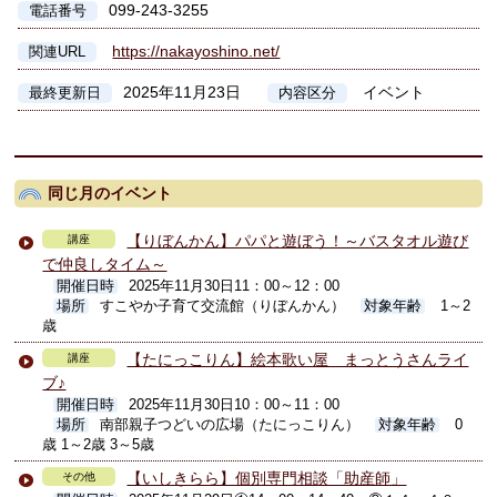
099-243-3255
電話番号
https://nakayoshino.net/
関連URL
2025年11月23日
イベント
最終更新日
内容区分
同じ月のイベント
【りぼんかん】パパと遊ぼう！～バスタオル遊び
講座
で仲良しタイム～
開催日時
2025年11月30日11：00～12：00
場所
すこやか子育て交流館（りぼんかん）
対象年齢
1～2
歳
【たにっこりん】絵本歌い屋 まっとうさんライ
講座
ブ♪
開催日時
2025年11月30日10：00～11：00
場所
南部親子つどいの広場（たにっこりん）
対象年齢
0
歳 1～2歳 3～5歳
【いしきらら】個別専門相談「助産師」
その他