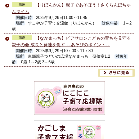
【りぼんかん】親子であそぼう！さくらんぼちゃ
講座
んタイム
開催日時
2025年9月29日11:00～11:45
場所
すこやか子育て交流館（りぼんかん）
対象年齢
1～2
歳
【なかまっち】ピアサロンこどもの育ちを見守る
講座
親子の会 成長と発達を促す ～あそびのポイント～
開催日時
2025年9月29日10：00～11：30
場所
東部親子つどいの広場なかまっち 研修室1.2
対象年
齢
0歳 1～2歳 3～5歳