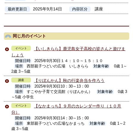
2025年9月14日
講座
最終更新日
内容区分
同じ月のイベント
【いしきらら】鹿児島女子高校の皆さんと遊びま
イベント
しょう
開催日時
2025年9月30日１４：１０～１５：１０
場所
西部親子つどいの広場 いしきらら
対象年齢
0歳 1～
2歳 3～5歳
【りぼんかん】秋の行楽弁当を作ろう
講座
開催日時
2025年9月30日10：30～13：00
場所
すこやか子育て交流館（りぼんかん）
対象年齢
0歳 3
～5歳 小学生
【なかまっち】９月のカレンダー作り（１０月
イベント
分）
開催日時
2025年9月30日14：30～15：00
場所
東部親子つどいの広場なかまっち
対象年齢
0歳 1～2
歳 3～5歳