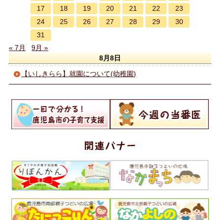
17
18
19
20
21
22
23
24
25
26
27
28
29
30
31
« 7月
9月 »
8月8日
【いしきらら】就園について(幼稚園)